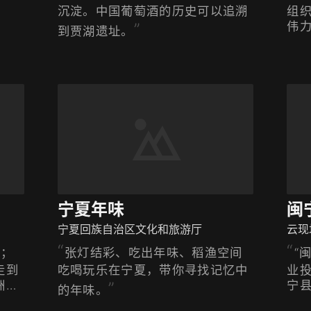
沉淀。中国葡萄酒的历史可以追溯
组
而
伟力
到贾湖遗址。
书
自
主
宁夏年味
闽
宁夏回族自治区文化和旅游厅
云现
落；
张灯结彩、吃出年味、稻渔空间
“
走到
吃喝玩乐在宁夏，带你寻找记忆中
业
洲的
宁
的年味。
格
。