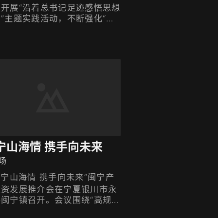
织开展“沿着总书记足迹感悟思想
”主题实践活动，不断强化“总
记怎么说、我们就怎么做”的政治
觉、思想自觉、行动自觉，推动
题教育走深走实。
宁山海情 携手向未来
场
闽宁山海情 携手向未来”闽宁产
投资发展推介会在宁夏银川市永
县闽宁镇召开。会议围绕“高规
、小规模、大宣传”搭建平台，在