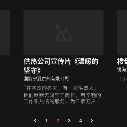
闽
地
宁
园
供热公司宣传片《温暖的
楼
坚守》
悦海
国能宁夏供热有限公司
H
在寒冷的冬天，有一群供热人，
他们默默无闻坚守岗位，用辛勤的
工作和热情的服务，为千家万户送
去温暖。
1
2
3
4