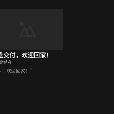
宁产业园落地建成之际，引导各
企业家深入了解闽宁镇、了解闽
产业园，帮助企业落地闽宁产业
。
盘交付，欢迎回家！
金樾府
i~！欢迎回家！